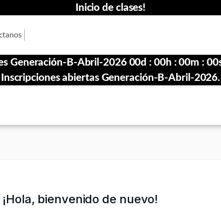
Inicio de clases!
ctanos
ones Generación-B-Abril-2026
00
d :
00
h :
00
m :
00
Inscripciones abiertas Generación-B-Abril-2026.
¡Hola, bienvenido de nuevo!